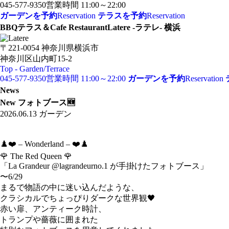
045-577-9350
営業時間 11:00～22:00
ガーデンを予約
Reservation
テラスを予約
Reservation
BBQテラス＆Cafe Restaurant
Latere -ラテレ- 横浜
〒221-0054 神奈川県横浜市
神奈川区山内町15-2
Top - Garden/Terrace
045-577-9350
営業時間 11:00～22:00
ガーデンを予約
Reservation
News
New フォトブース🆕
2026.06.13
ガーデン
♟️❤️ – Wonderland – ❤️♟️
🌹 The Red Queen 🌹
「La Grandeur @lagrandeurno.1 が手掛けたフォトブース」
〜6/29
まるで物語の中に迷い込んだような、
クラシカルでちょっぴりダークな世界観🖤
赤い扉、アンティーク時計、
トランプや薔薇に囲まれた