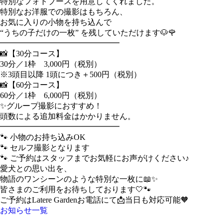
特別なフォトブースを用意してくれました。
特別なお洋服での撮影はもちろん、
お気に入りの小物を持ち込んで
“うちの子だけの一枚” を残していただけます🐶🌹
━━━━━━━━━━━━━━━
📸【30分コース】
30分／1枠 3,000円（税別）
※3頭目以降 1頭につき＋500円（税別）
📸【60分コース】
60分／1枠 6,000円（税別）
✨グループ撮影におすすめ！
頭数による追加料金はかかりません。
━━━━━━━━━━━━━━━
🐾 小物のお持ち込みOK
🐾 セルフ撮影となります
🐾 ご予約はスタッフまでお気軽にお声がけください♪
愛犬との思い出を、
物語のワンシーンのような特別な一枚に📖✨
皆さまのご利用をお待ちしております🤍🐾
ご予約はLatere Gardenお電話にて📩当日も対応可能🧡
お知らせ一覧
Latere Garden